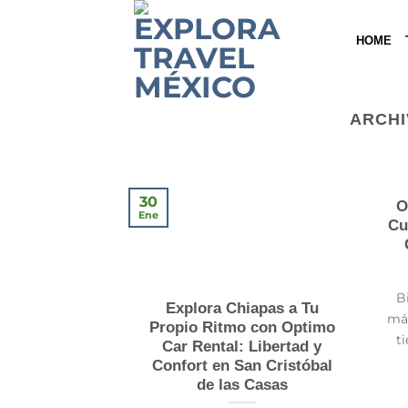
Saltar
al
HOME
contenido
ARCHI
30
O
Ene
Cu
B
Explora Chiapas a Tu
má
Propio Ritmo con Optimo
ti
Car Rental: Libertad y
Confort en San Cristóbal
de las Casas